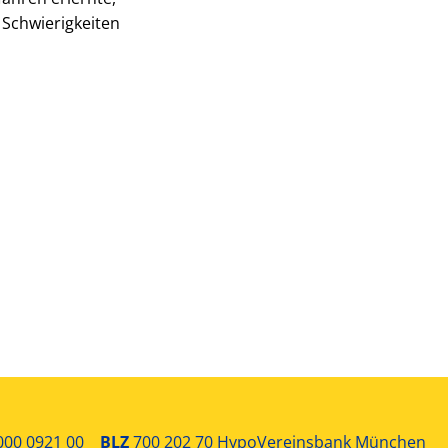
 Schwierigkeiten
0000 0921 00
BLZ
700 202 70 HypoVereinsbank München