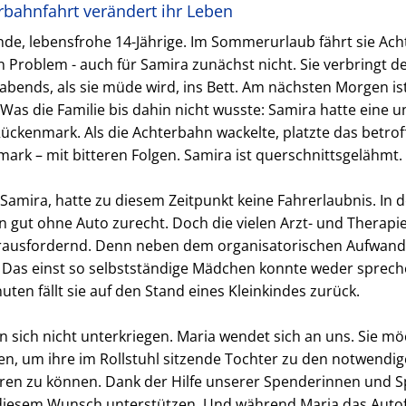
rbahnfahrt verändert ihr Leben
nde, lebensfrohe 14-Jährige. Im Sommerurlaub fährt sie A
in Problem - auch für Samira zunächst nicht. Sie verbringt d
 abends, als sie müde wird, ins Bett. Am nächsten Morgen ist
Was die Familie bis dahin nicht wusste: Samira hatte eine 
ückenmark. Als die Achterbahn wackelte, platzte das betro
mark – mit bitteren Folgen. Samira ist querschnittsgelähmt.
 Samira, hatte zu diesem Zeitpunkt keine Fahrerlaubnis. In 
hin gut ohne Auto zurecht. Doch die vielen Arzt- und Therap
ausfordernd. Denn neben dem organisatorischen Aufwand 
as einst so selbstständige Mädchen konnte weder sprech
ten fällt sie auf den Stand eines Kleinkindes zurück.
n sich nicht unterkriegen. Maria wendet sich an uns. Sie mö
n, um ihre im Rollstuhl sitzende Tochter zu den notwendig
ren zu können. Dank der Hilfe unserer Spenderinnen und S
i diesem Wunsch unterstützen. Und während Maria das Autof