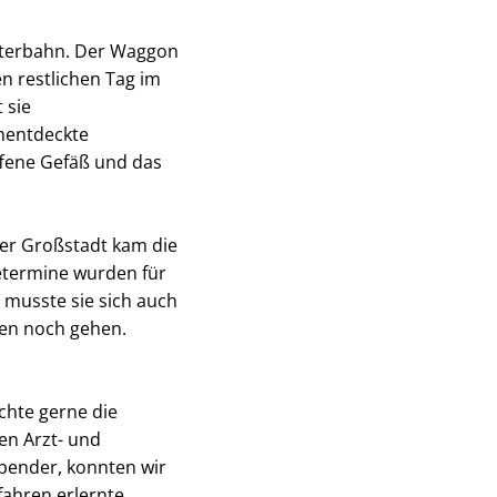
chterbahn. Der Waggon
en restlichen Tag im
 sie
unentdeckte
ffene Gefäß und das
der Großstadt kam die
ietermine wurden für
musste sie sich auch
en noch gehen.
chte gerne die
en Arzt- und
pender, konnten wir
ahren erlernte,