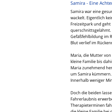
Samira - Eine Achte
Samira war eine gesu
wackelt. Eigentlich ke
Freizeitpark und geht
querschnittsgelähmt. 
Gefäßfehlbildung im R
Blut verlief im Rücken
Maria, die Mutter von
kleine Familie bis da
Maria zunehmend her
um Samira kümmern. D
Innerhalb weniger Minu
Doch die beiden lasse
Fahrerlaubnis erwerbe
Therapieterminen fah
die kleine Familie be